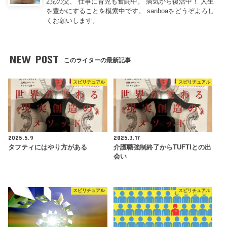
2児の父、 仕事に育児も奮闘中。 病気から復活中！ 人生
を豊かにすることを模索中です。 sanboaをどうぞよろし
くお願いします。
NEW POST
このライターの最新記事
スピリチュアル
スピリチュアル
2025.5.9
2025.3.17
タフティにはやり方がある
介護職強制終了からTUFTIとの出
会い
スピリチュアル
スピリチュアル