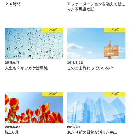
２４時間
アファーメーションを唱えて起こ
った不思議な話
ブログ
ブログ
2018.6.17
2018.5.22
人生も？キッカケは単純
このまま終わっていいの？
ブログ
ブログ
2018.6.22
2018.6.1
祝1カ月
あたり前の日常が消えた先...